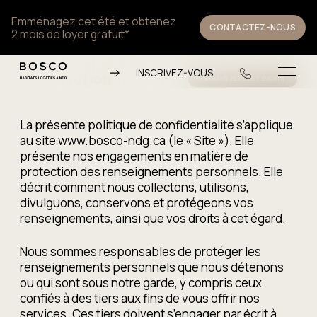
Skip
Emménagez cet été et obtenez
to
CONTACTEZ-NOUS
2 mois de loyer gratuit*
content
POLITIQUE DE CONFIDENTIALITÉ
INSCRIVEZ-VOUS
Introduction
PARAMÈTRES DES TÉMOINS
La présente politique de confidentialité s’applique
au site www.bosco-ndg.ca (le « Site »). Elle
présente nos engagements en matière de
protection des renseignements personnels. Elle
décrit comment nous collectons, utilisons,
divulguons, conservons et protégeons vos
renseignements, ainsi que vos droits à cet égard.
Nous sommes responsables de protéger les
renseignements personnels que nous détenons
ou qui sont sous notre garde, y compris ceux
confiés à des tiers aux fins de vous offrir nos
services. Ces tiers doivent s’engager par écrit à